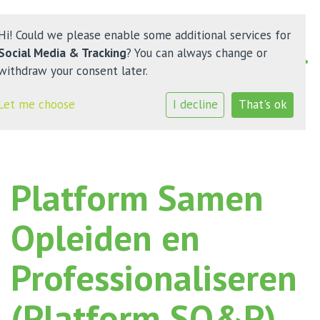
Hi! Could we please enable some additional services for
Social Media & Tracking
? You can always change or
withdraw your consent later.
Home
Let me choose
I decline
That's ok
Nieuws
Ons onderwijs
Platform Samen
Plateau Kinderopvang
Opleiden en
Ouders
Professionaliseren
Contact
(Platform SO&P)
Werken bij